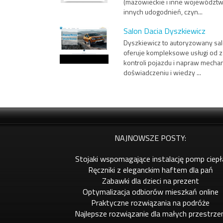
(mazowieckie i inne województwa
innych udogodnień, czyn...
Salon Dacia Dyszkiewicz
Dyszkiewicz to autoryzowany salo
oferuje kompleksowe usługi od za
kontroli pojazdu i napraw mecha
doświadczeniu i wiedzy ...
NAJNOWSZE POSTY:
Stojaki wspomagające instalację pomp ciepł
Ręczniki z eleganckim haftem dla pań
Zabawki dla dzieci na prezent
Optymalizacja odbiorów mieszkań online
Praktyczne rozwiązania na podróże
Najlepsze rozwiązanie dla małych przestrze