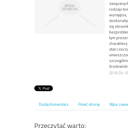
związanyc
rodzaju to
wynajęcia, 
doskonały
się stosun
bezproble
tym preze
charakteryz
stan rzecz
umieszczon
szczególni
środowisk
2016-05-1
Dodaj Komentarz
Poleć stronę
Wpis zawi
Przeczytać warto: