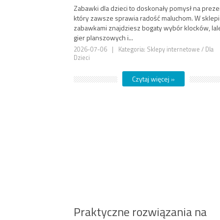
Zabawki dla dzieci to doskonały pomysł na preze
który zawsze sprawia radość maluchom. W sklepi
zabawkami znajdziesz bogaty wybór klocków, lal
gier planszowych i...
2026-07-06
|
Kategoria: Sklepy internetowe / Dla
Dzieci
Czytaj więcej »
Praktyczne rozwiązania na