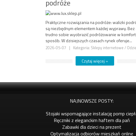
podróże
Praktyczne rozwiązania na podróże: walizki pod
są niezbędnym elementem każdej wyprawy. Bez 
trudno sobie wyobrazić podróżowanie w komfor
sposób. W dzisiejszych czasach rynek oferuje...
2026-05-07
|
Kategoria: Sklepy internetowe / Odzi
Czytaj więcej »
NAJNOWSZE POSTY:
Stojaki wspomagające instalację pomp ciepł
Ręczniki z eleganckim haftem dla pań
Zabawki dla dzieci na prezent
Optymalizacja odbiorów mieszkań online