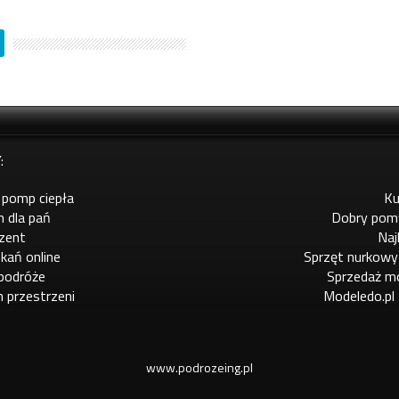
:
 pomp ciepła
Ku
m dla pań
Dobry pomy
ezent
Naj
kań online
Sprzęt nurkowy
 podróże
Sprzedaż m
h przestrzeni
Modeledo.pl
www.podrozeing.pl