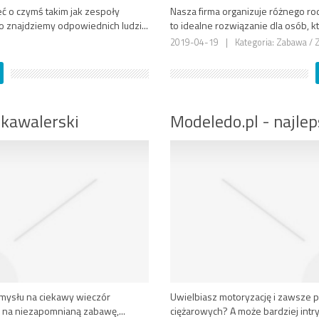
ć o czymś takim jak zespoły
Nasza firma organizuje różnego rodz
o znajdziemy odpowiednich ludzi...
to idealne rozwiązanie dla osób, kt
2019-04-19
|
Kategoria: Zabawa / 
 kawalerski
Modeledo.pl - najl
pomysłu na ciekawy wieczór
Uwielbiasz motoryzację i zawsze
ę na niezapomnianą zabawę,...
ciężarowych? A może bardziej in