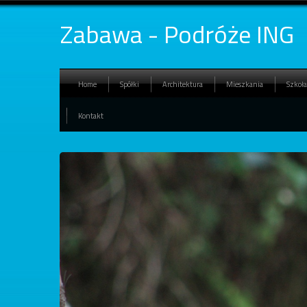
Zabawa - Podróże ING
Home
Spółki
Architektura
Mieszkania
Szkoła
Kontakt