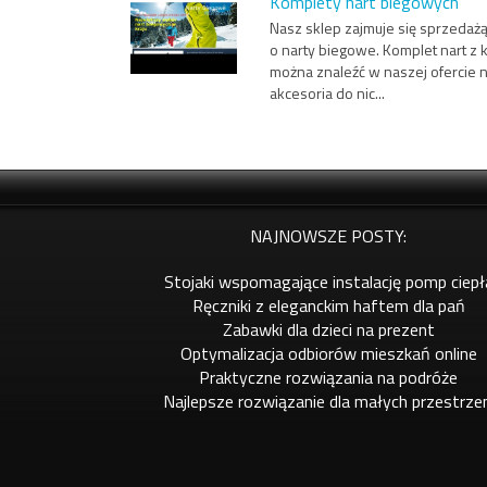
Komplety nart biegowych
Nasz sklep zajmuje się sprzedaż
o narty biegowe. Komplet nart z k
można znaleźć w naszej ofercie 
akcesoria do nic...
NAJNOWSZE POSTY:
Stojaki wspomagające instalację pomp ciepł
Ręczniki z eleganckim haftem dla pań
Zabawki dla dzieci na prezent
Optymalizacja odbiorów mieszkań online
Praktyczne rozwiązania na podróże
Najlepsze rozwiązanie dla małych przestrze