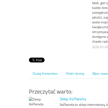
lalek, gier
każde dzie
umiejętnoś
jakości, z
wiele insp
świąteczne
otrzymywan
dostępne 
chwile rado
2026-07-0
Dodaj Komentarz
Poleć stronę
Wpis zawi
Przeczytać warto:
Sklep AsPlaneta
AsPlaneta to sklep internetowy, 