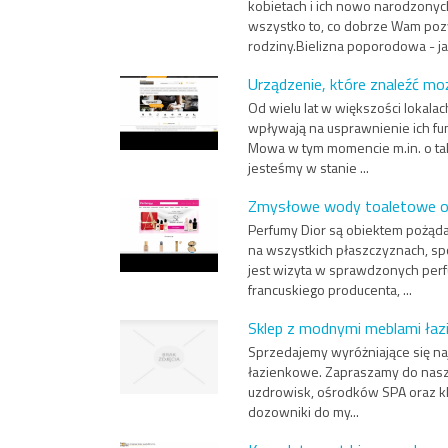
kobietach i ich nowo narodzonyc
wszystko to, co dobrze Wam pozw
rodziny.Bielizna poporodowa - jak
Urządzenie, które znaleźć mo
Od wielu lat w większości lokala
wpływają na usprawnienie ich fun
Mowa w tym momencie m.in. o tak
jesteśmy w stanie ...
Zmysłowe wody toaletowe o
Perfumy Dior są obiektem pożąda
na wszystkich płaszczyznach, s
jest wizyta w sprawdzonych per
francuskiego producenta, ...
Sklep z modnymi meblami ła
Sprzedajemy wyróżniające się naj
łazienkowe. Zapraszamy do nasz
uzdrowisk, ośrodków SPA oraz kl
dozowniki do my...