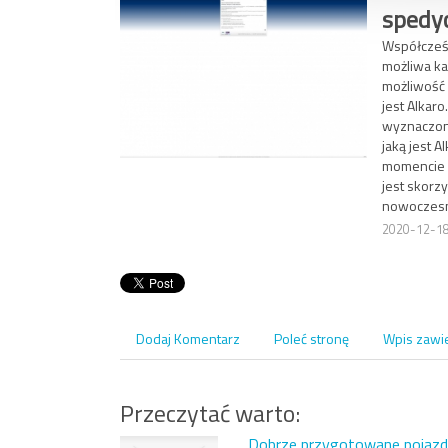
spedy
Współcześn
możliwa każ
możliwość s
jest Alkar
wyznaczony
jaką jest 
momencie n
jest skorz
nowoczesna
2020-12-1
Dodaj Komentarz
Poleć stronę
Wpis zawi
Przeczytać warto:
Dobrze przygotowane pojazdy