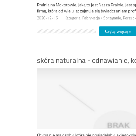
Pralnia na Mokotowie, jaką to jest Nasza Pralnie, je
firmą, która od wielu lat zajmuje się świadczeniem pro
2020-12-16
|
Kategoria: Fabrykacja / Sprzątanie, Porzą
Czytaj więcej »
skóra naturalna - odnawianie, k
Chyba nie ma osoby, która nie posiadałaby jakiegok