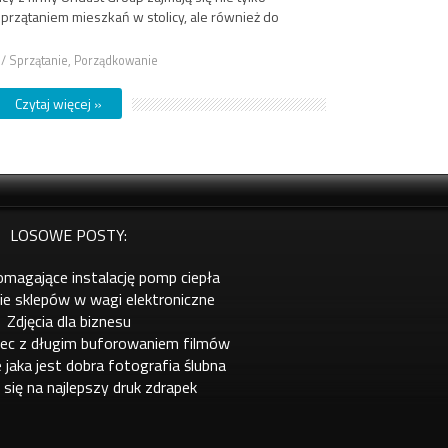
rzątaniem mieszkań w stolicy, ale również do
a / Sprzątanie, Porządkowanie
Czytaj więcej »
LOSOWE POSTY:
omagające instalację pomp ciepła
e sklepów w wagi elektroniczne
Zdjęcia dla biznesu
iec z długim buforowaniem filmów
 jaka jest dobra fotografia ślubna
 się na najlepszy druk zdrapek