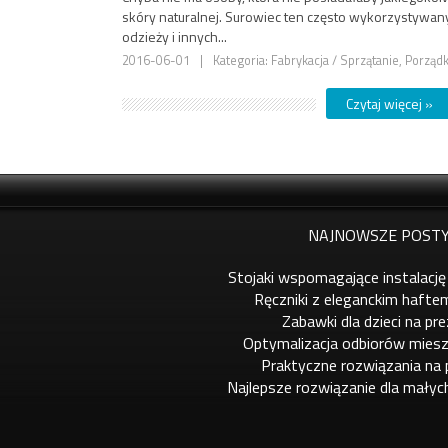
skóry naturalnej. Surowiec ten często wykorzystywany 
odzieży i innych...
2016-06-01
|
Kategoria: Fabrykacja / Sprzątanie, Porzą
Czytaj więcej »
NAJNOWSZE POSTY
Stojaki wspomagające instalację
Ręczniki z eleganckim hafte
Zabawki dla dzieci na pr
Optymalizacja odbiorów miesz
Praktyczne rozwiązania na
Najlepsze rozwiązanie dla małyc