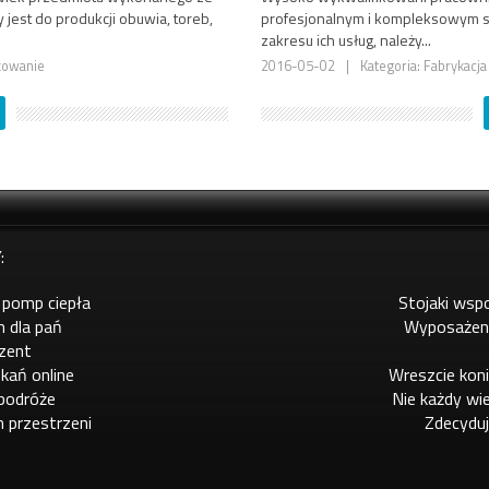
jest do produkcji obuwia, toreb,
profesjonalnym i kompleksowym sp
zakresu ich usług, należy...
dkowanie
2016-05-02
|
Kategoria: Fabrykacj
:
 pomp ciepła
Stojaki wsp
m dla pań
Wyposażeni
ezent
kań online
Wreszcie kon
 podróże
Nie każdy wie
h przestrzeni
Zdecyduj