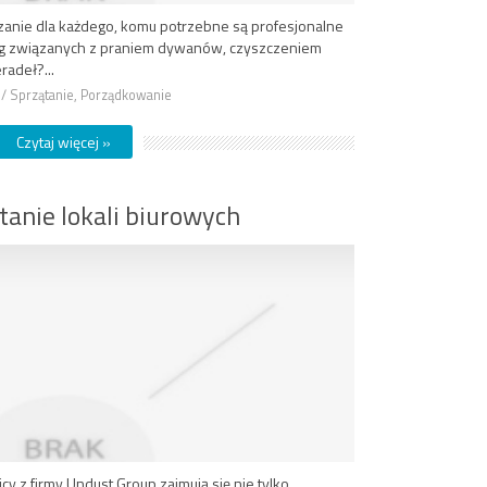
zanie dla każdego, komu potrzebne są profesjonalne
sług związanych z praniem dywanów, czyszczeniem
radeł?...
a / Sprzątanie, Porządkowanie
Czytaj więcej »
ątanie lokali biurowych
 z firmy Undust Group zajmują się nie tylko