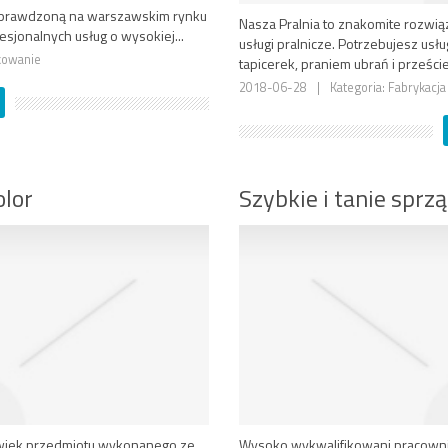
st sprawdzoną na warszawskim rynku
Nasza Pralnia to znakomite rozwią
fesjonalnych usług o wysokiej...
usługi pralnicze. Potrzebujesz u
dkowanie
tapicerek, praniem ubrań i przeście
2018-06-28
|
Kategoria: Fabrykacj
olor
Szybkie i tanie sprz
olwiek przedmiotu wykonanego ze
Wysoko wykwalifikowani pracownicy