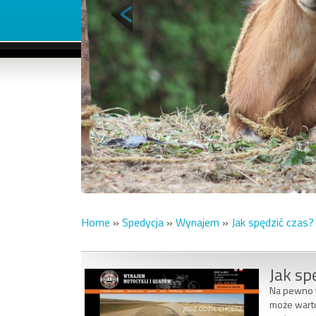
Home
»
Spedycja
»
Wynajem
»
Jak spędzić czas?
Jak sp
Na pewno ta
może warto