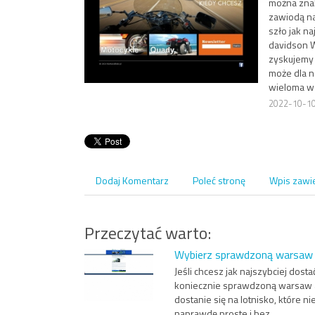
można znale
zawiodą na
szło jak n
davidson W
zyskujemy w
może dla n
wieloma w
2022-10-1
Dodaj Komentarz
Poleć stronę
Wpis zawi
Przeczytać warto:
Wybierz sprawdzoną warsaw a
Jeśli chcesz jak najszybciej dosta
koniecznie sprawdzoną warsaw ai
dostanie się na lotnisko, które n
naprawdę proste i bez...