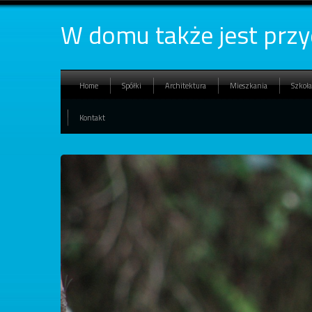
W domu także jest przy
Home
Spółki
Architektura
Mieszkania
Szkoła
Kontakt