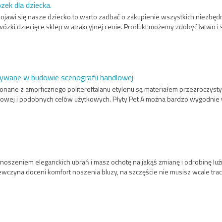
zek dla dziecka.
 pojawi się nasze dziecko to warto zadbać o zakupienie wszystkich niezbęd
wózki dziecięce sklep w atrakcyjnej cenie. Produkt możemy zdobyć łatwo i s
ywane w budowie scenografii handlowej
wykonane z amorficznego politereftalanu etylenu są materiałem przezroczy
sowej i podobnych celów użytkowych. Płyty Pet A można bardzo wygodnie wy
a noszeniem eleganckich ubrań i masz ochotę na jakąś zmianę i odrobinę l
wczyna doceni komfort noszenia bluzy, na szczęście nie musisz wcale traci