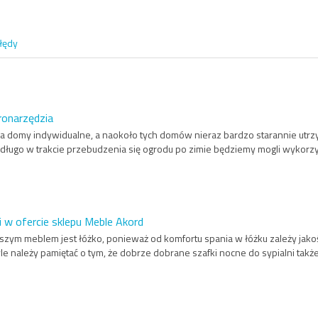
łędy
ronarzędzia
a domy indywidualne, a naokoło tych domów nieraz bardzo starannie utrz
długo w trakcie przebudzenia się ogrodu po zimie będziemy mogli wykorzysta
i w ofercie sklepu Meble Akord
ejszym meblem jest łóżko, ponieważ od komfortu spania w łóżku zależy jak
yle należy pamiętać o tym, że dobrze dobrane szafki nocne do sypialni takż