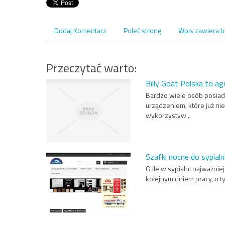
Dodaj Komentarz
Poleć stronę
Wpis zawiera b
Przeczytać warto:
Billy Goat Polska to ag
Bardzo wiele osób posiad
urządzeniem, które już nie
wykorzystyw...
Szafki nocne do sypialn
O ile w sypialni najważni
kolejnym dniem pracy, o t