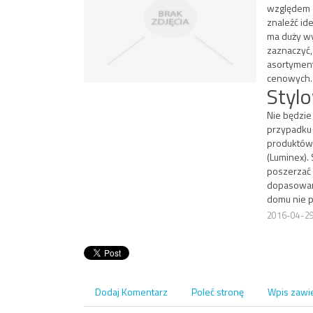
względem s
znaleźć id
ma duży wy
zaznaczyć,
asortyment
cenowych.
Stylo
Nie będzie
przypadku 
produktów 
(Luminex). 
poszerzać 
dopasowan
domu nie 
2016-04-2
Dodaj Komentarz
Poleć stronę
Wpis zawi