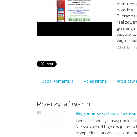
oferta jes
przede wsz
B) oraz na
realizowa
gwarancje 
współpracu
więcej osó
2021-04-2
Dodaj Komentarz
Poleć stronę
Wpis zawi
Przeczytać warto:
Wygodne szkolenia z zakresu b
Twoi pracownicy muszą doskonale 
Niezależnie od tego czy jesteś w
przypadkach przyda się szkolen