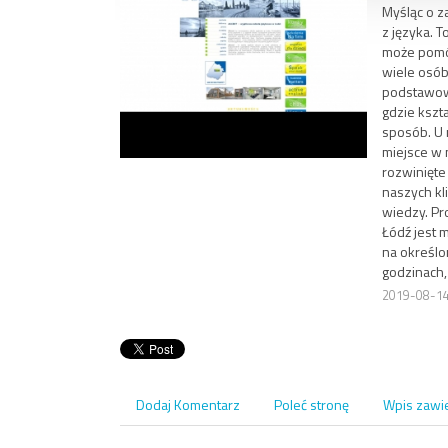
Myśląc o z
z języka. 
może pomóc
wiele osób
podstawowy
gdzie kszt
sposób. U n
miejsce w
rozwinięte
naszych kl
wiedzy. Pr
Łódź jest 
na określo
godzinach,
2019-08-1
Dodaj Komentarz
Poleć stronę
Wpis zawi