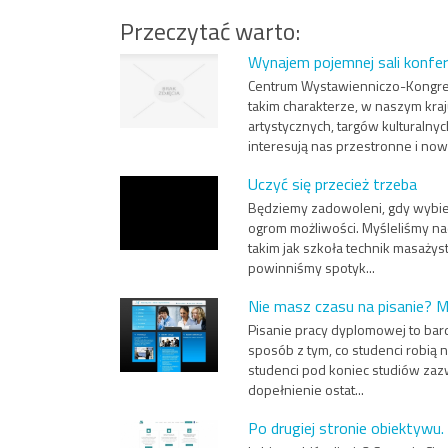
Przeczytać warto:
Wynajem pojemnej sali konfe
Centrum Wystawienniczo-Kongre
takim charakterze, w naszym kra
artystycznych, targów kulturalnyc
interesują nas przestronne i now.
Uczyć się przecież trzeba
Będziemy zadowoleni, gdy wybier
ogrom możliwości. Myśleliśmy nad
takim jak szkoła technik masażyst
powinniśmy spotyk...
Nie masz czasu na pisanie? 
Pisanie pracy dyplomowej to bard
sposób z tym, co studenci robią 
studenci pod koniec studiów zazw
dopełnienie ostat...
Po drugiej stronie obiektywu.