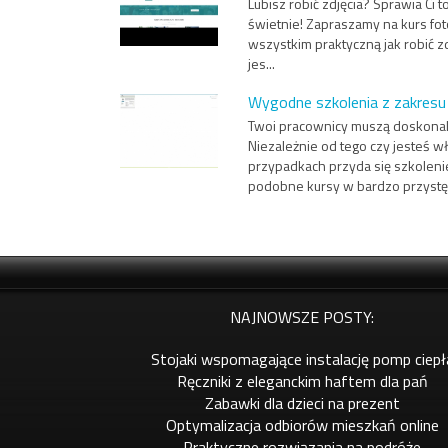
Lubisz robić zdjęcia? Sprawia Ci 
świetnie! Zapraszamy na kurs fot
wszystkim praktyczną jak robić zd
jes...
Wygodne szkolenia z zakresu b
Twoi pracownicy muszą doskonale 
Niezależnie od tego czy jesteś w
przypadkach przyda się szkolen
podobne kursy w bardzo przystęp
NAJNOWSZE POSTY:
Stojaki wspomagające instalację pomp ciepł
Ręczniki z eleganckim haftem dla pań
Zabawki dla dzieci na prezent
Optymalizacja odbiorów mieszkań online
Praktyczne rozwiązania na podróże