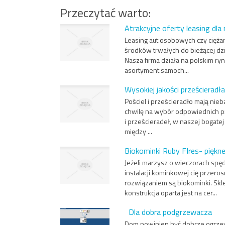
Przeczytać warto:
Atrakcyjne oferty leasing dla
Leasing aut osobowych czy cięża
środków trwałych do bieżącej dzi
Nasza firma działa na polskim ry
asortyment samoch...
Wysokiej jakości prześcieradła
Pościel i prześcieradło mają nie
chwilę na wybór odpowiednich pr
i prześcieradeł, w naszej bogate
między ...
Biokominki Ruby FIres- piękne
Jeżeli marzysz o wieczorach spę
instalacji kominkowej cię przeros
rozwiązaniem są biokominki. Skl
konstrukcja oparta jest na cer...
Dla dobra podgrzewacza
Dom powinien być dobrze ogrzew