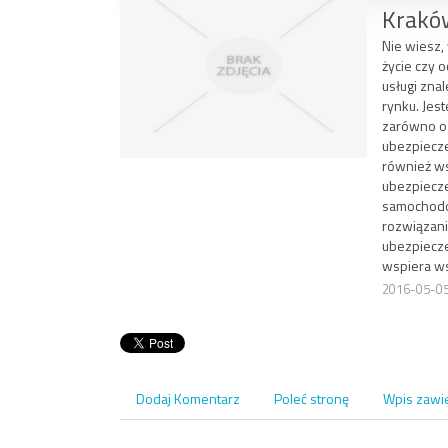
Krakó
Nie wiesz,
życie czy 
usługi zna
rynku. Jes
zarówno o
ubezpiecze
również ws
ubezpiecze
samochodow
rozwiązani
ubezpiecze
wspiera ws
2016-05-0
Dodaj Komentarz
Poleć stronę
Wpis zawi