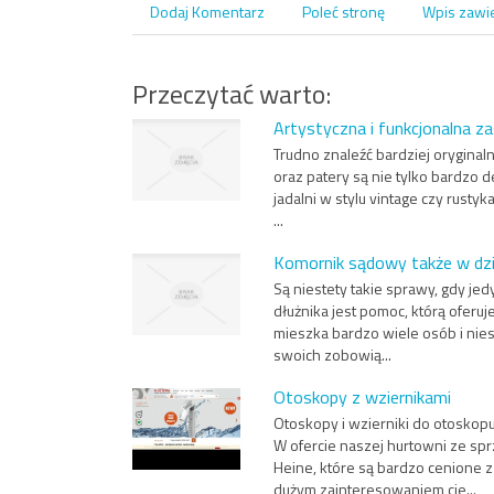
Dodaj Komentarz
Poleć stronę
Wpis zawi
Przeczytać warto:
Artystyczna i funkcjonalna z
Trudno znaleźć bardziej oryginaln
oraz patery są nie tylko bardzo d
jadalni w stylu vintage czy rust
...
Komornik sądowy także w dz
Są niestety takie sprawy, gdy j
dłużnika jest pomoc, którą oferu
mieszka bardzo wiele osób i nies
swoich zobowią...
Otoskopy z wziernikami
Otoskopy i wzierniki do otoskop
W ofercie naszej hurtowni ze s
Heine, które są bardzo cenione z
dużym zainteresowaniem cie...