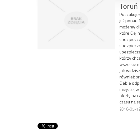
Toruń
Poszukujes
już ponad 
możemy dla
które Cię 
ubezpiecze
ubezpiecz
ubezpiecze
którzy chc
wszelkie m
Jak widzis
również pr
Ciebie odp
miejsce, w
oferty na r
czasu na s
2016-05-1