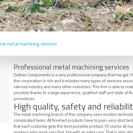
nal metal machining services
Professional metal machining services
Dellner Components is a very professional company that has got 70 
this corporation is rich and it includes many types of services associ
railroad industry and many other industries. This firm is able to rea
possible thanks to a large experience, qualified staff and state of 
procedures.
High quality, safety and reliabili
The metal machining branch of this company uses modern technologi
complicated tasks. All finished products have to pass very strict test
that each customer gets the best possible product. Of course all 
workers who work very fast, but with an extra care. That is why all 