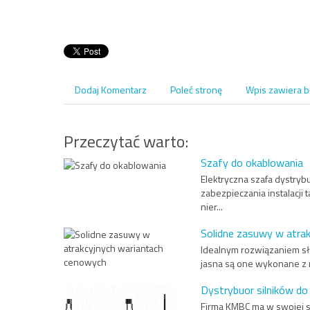
Dodaj Komentarz
Poleć stronę
Wpis zawiera b
Przeczytać warto:
Szafy do okablowania
Elektryczna szafa dystryb
zabezpieczania instalacji 
nier...
Solidne zasuwy w atra
Idealnym rozwiązaniem słu
jasna są one wykonane z m
Dystrybuor silników do
Firma KMBC ma w swojej st