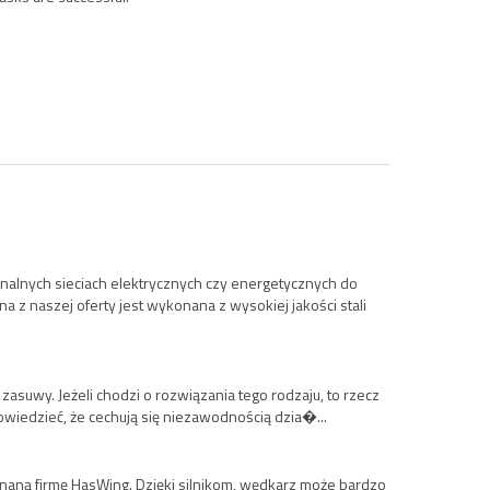
jonalnych sieciach elektrycznych czy energetycznych do
na z naszej oferty jest wykonana z wysokiej jakości stali
suwy. Jeżeli chodzi o rozwiązania tego rodzaju, to rzecz
owiedzieć, że cechują się niezawodnością dzia�...
znaną firmę HasWing. Dzięki silnikom, wędkarz może bardzo