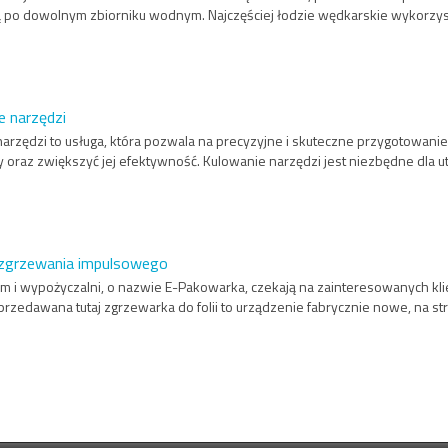
o dowolnym zbiorniku wodnym. Najczęściej łodzie wędkarskie wykorzystuje
e narzędzi
arzędzi to usługa, która pozwala na precyzyjne i skuteczne przygotowanie
oraz zwiększyć jej efektywność. Kulowanie narzędzi jest niezbędne dla utrz
 zgrzewania impulsowego
m i wypożyczalni, o nazwie E-Pakowarka, czekają na zainteresowanych 
rzedawana tutaj zgrzewarka do folii to urządzenie fabrycznie nowe, na st