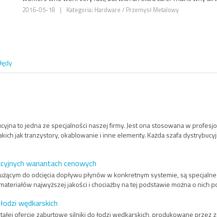
2016-05-18
|
Kategoria: Hardware / Przemysł Metalowy
łędy
ucyjna to jedna ze specjalności naszej firmy. Jest ona stosowana w profes
takich jak tranzystory, okablowanie i inne elementy. Każda szafa dystrybucyj
kcyjnych wariantach cenowych
żącym do odcięcia dopływu płynów w konkretnym systemie, są specjalne za
ateriałów najwyższej jakości i chociażby na tej podstawie można o nich p
 łodzi wędkarskich
ałej ofercie zaburtowe silniki do łodzi wędkarskich, produkowane przez 