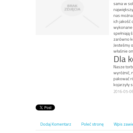
sama w sob
największy
nas można 
ich jakość
wykonane są
spełniają 
zarówno ko
Jesteśmy o
właśnie on
Dla 
Nasze torb
wyróżnić, 
pakować r
kojarzyły 
2016-05-0
Dodaj Komentarz
Poleć stronę
Wpis zawi