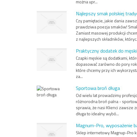
można upr...
Najlepszy smak polskiej tradyc
Czy pamiętacie, jakie dania zaws
prawdziwa poezja smaków! Smak p
Zamiast masowej produkcji chce
z najlepszych składników, któryc.
Praktyczny dodatek do męskic
Czapki męskie są dodatkami, któ
dopasować zarówno do pory roku, w
które chcemy przy ich wykorzystan
za...
Sportowa broń długa
Od wielu lat prowadzimy profesjo
różnorodna broń palna - sportowa
sprawia, że nasi Klienci zawsze 
długa to idealny wybó...
Magnum-Pro, wyposażenie b
Sklep internetowy Magnup-Pro kie