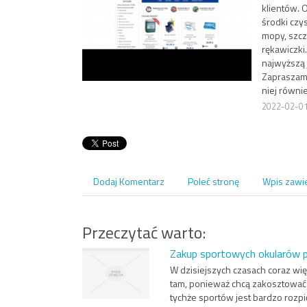
klientów. O
środki czys
mopy, szczo
rękawiczki
najwyższą 
Zapraszamy
niej równi
2022-02-0
Dodaj Komentarz
Poleć stronę
Wpis zawi
Przeczytać warto:
Zakup sportowych okularów 
W dzisiejszych czasach coraz wię
tam, ponieważ chcą zakosztować 
tychże sportów jest bardzo rozpię