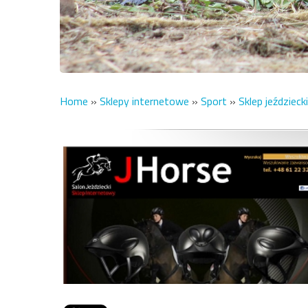
Home
»
Sklepy internetowe
»
Sport
»
Sklep jeździeck