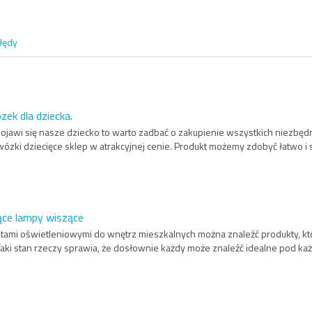
łędy
zek dla dziecka.
 pojawi się nasze dziecko to warto zadbać o zakupienie wszystkich niezbęd
wózki dziecięce sklep w atrakcyjnej cenie. Produkt możemy zdobyć łatwo i s
ące lampy wiszące
ntami oświetleniowymi do wnętrz mieszkalnych można znaleźć produkty, kt
Taki stan rzeczy sprawia, że dosłownie każdy może znaleźć idealne pod k