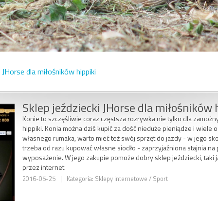
i JHorse dla miłośników hippiki
Sklep jeździecki JHorse dla miłośników 
Konie to szczęśliwie coraz częstsza rozrywka nie tylko dla zamożn
hippiki. Konia można dziś kupić za dość nieduże pieniądze i wiele 
własnego rumaka, warto mieć też swój sprzęt do jazdy - w jego s
trzeba od razu kupować własne siodło - zaprzyjaźniona stajnia na
wyposażenie. W jego zakupie pomoże dobry sklep jeździecki, taki j
przez internet.
2016-05-25
|
Kategoria: Sklepy internetowe / Sport