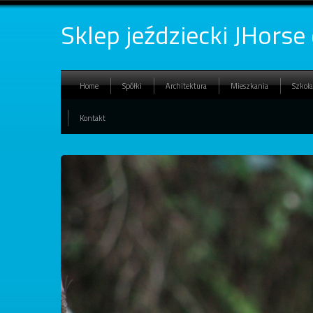
Sklep jeździecki JHorse
Home
Spółki
Architektura
Mieszkania
Szkoła
Kontakt