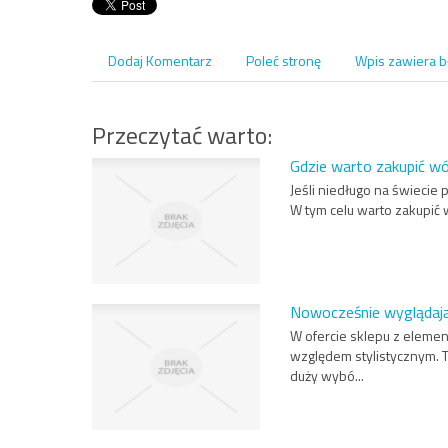
Dodaj Komentarz
Poleć stronę
Wpis zawiera b
Przeczytać warto:
Gdzie warto zakupić wó
Jeśli niedługo na świecie
W tym celu warto zakupić 
Nowocześnie wyglądaj
W ofercie sklepu z eleme
względem stylistycznym. 
duży wybó...