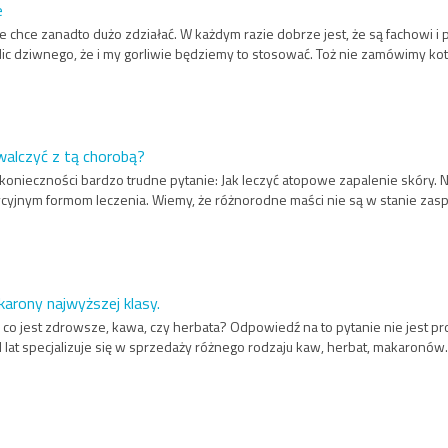
e
 chce zanadto dużo zdziałać. W każdym razie dobrze jest, że są fachowi i 
ic dziwnego, że i my gorliwie będziemy to stosować. Toż nie zamówimy kot
 walczyć z tą chorobą?
z konieczności bardzo trudne pytanie: Jak leczyć atopowe zapalenie skóry.
ycyjnym formom leczenia. Wiemy, że różnorodne maści nie są w stanie zasp
arony najwyższej klasy.
, co jest zdrowsze, kawa, czy herbata? Odpowiedź na to pytanie nie jest pro
lat specjalizuje się w sprzedaży różnego rodzaju kaw, herbat, makaronów. 