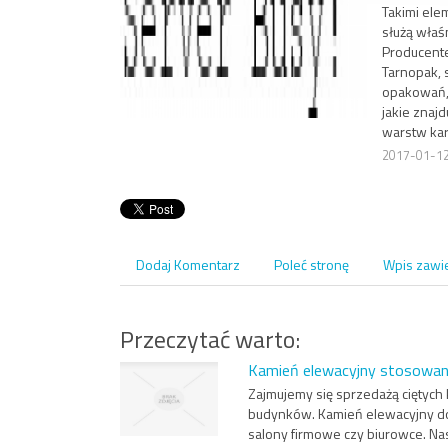
Takimi ele
służą właś
Producente
Tarnopak, 
opakowań, 
jakie znajd
warstw kar
2017-01-1
Dodaj Komentarz
Poleć stronę
Wpis zawi
Przeczytać warto:
Kamień elewacyjny stosowan
Zajmujemy się sprzedażą ciętych 
budynków. Kamień elewacyjny dos
salony firmowe czy biurowce. N