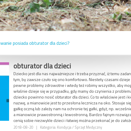
wanie posiada obturator dla dzieci?
obturator dla dzieci
Dziecko jest dla nas najważniejsze i trzeba przyznać, iż temu zada
tym, by zawsze czuło się ono komfortowo. Niestety czasami dzieje 
pewne problemy zdrowotne i wtedy też robimy wszystko, aby mogło
właśnie dzieje się w przypadku, gdy mamy do czynienia z problem
dziecko powinno nosić obturator dla dzieci. Co to właściwie jest i k
nazwę, a mianowicie jest to przesłona lecznicza na oko. Stosuje się
gałkę oczną lub zależy nam na ochronie tej gałki, gdyż, np. wcześnie
a mianowicie prawostronną i lewostronną. Bardzo fajnym rozwiąz
cenią sobie niezwykle dzieci i łatwiej można przekonać je do założe
2018-08-20
|
Kategoria: Kondycja / Sprzęt Medyczny