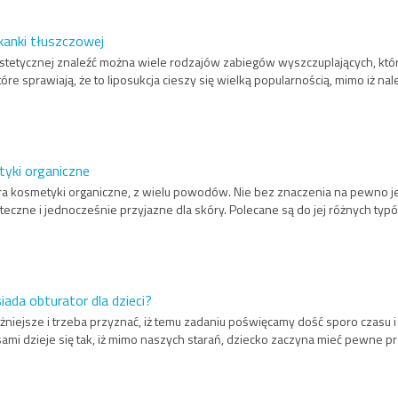
kanki tłuszczowej
etycznej znaleźć można wiele rodzajów zabiegów wyszczuplających, które 
e sprawiają, że to liposukcja cieszy się wielką popularnością, mimo iż nale
tyki organiczne
a kosmetyki organiczne, z wielu powodów. Nie bez znaczenia na pewno jest 
eczne i jednocześnie przyjazne dla skóry. Polecane są do jej różnych typów
ada obturator dla dzieci?
ażniejsze i trzeba przyznać, iż temu zadaniu poświęcamy dość sporo czasu i
ami dzieje się tak, iż mimo naszych starań, dziecko zaczyna mieć pewne 