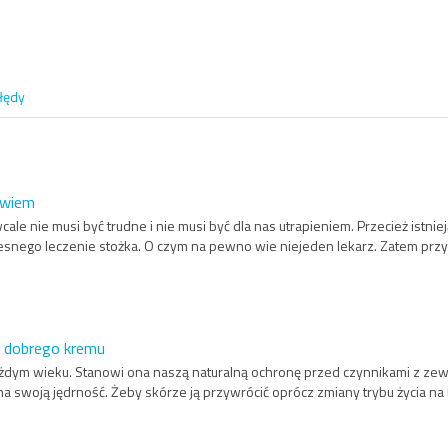
łędy
owiem
le nie musi być trudne i nie musi być dla nas utrapieniem. Przecież istniej
nego leczenie stożka. O czym na pewno wie niejeden lekarz. Zatem przyd
y dobrego kremu
żdym wieku. Stanowi ona naszą naturalną ochronę przed czynnikami z zewn
ona swoją jędrność. Żeby skórze ją przywrócić oprócz zmiany trybu życia n