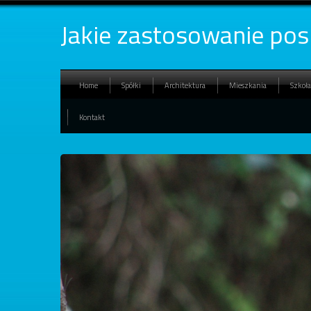
Jakie zastosowanie posi
Home
Spółki
Architektura
Mieszkania
Szkoła
Kontakt