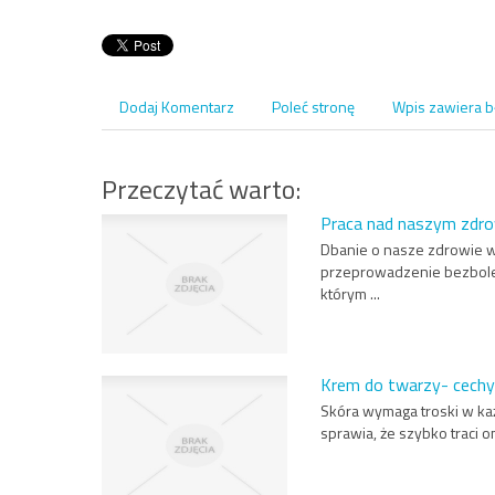
Dodaj Komentarz
Poleć stronę
Wpis zawiera b
Przeczytać warto:
Praca nad naszym zdr
Dbanie o nasze zdrowie wca
przeprowadzenie bezboles
którym ...
Krem do twarzy- cech
Skóra wymaga troski w ka
sprawia, że szybko traci 