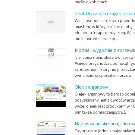
myślą o kobietach...
JakubDurczak to zajęcia rehab
Wielu osobom z różnych powodów 
miastem, w którym różne osoby ul
elementu terapii medycznej. Wiel
może być właściwie pr...
Modnie i wygodnie z soczew
Nie lubisz nosić okularów, sprawi
Acuvue przychodzi z pomocą! Tys
schorzeniem, który nie przeszka
wynaleziono specjalne soczew...
Olejek arganowy
Olejek arganowy to bardzo popul
pozyskiwany jest z owoców argan
wyżej olejek jest produktem w 1
tym także odmładzających. D...
Najlepszy polski sprzęt do oxy
Oxybrazja to jedna z najpopularn