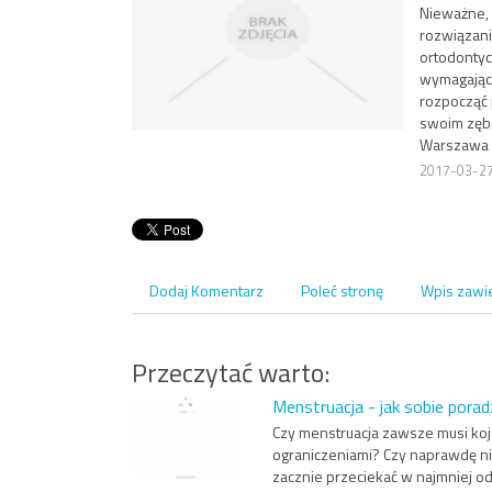
Nieważne, 
rozwiązani
ortodontyc
wymagający 
rozpocząć 
swoim zębo
Warszawa p
2017-03-2
Dodaj Komentarz
Poleć stronę
Wpis zawi
Przeczytać warto:
Menstruacja - jak sobie porad
Czy menstruacja zawsze musi koj
ograniczeniami? Czy naprawdę nie
zacznie przeciekać w najmniej 