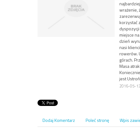
najbardziej
wrażenie, 
zarezerwuj
korzystać 
dyspozycji
miejsce na
dzień wyna
nasi klienc
rowerów. 
górach. Pr
Masa atrakc
Koniecznie
jest Ustroń
2016-05-1
Dodaj Komentarz
Poleć stronę
Wpis zawi