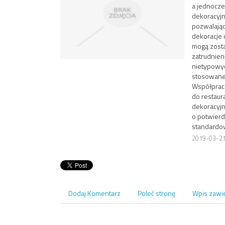
a jednocze
dekoracyjn
pozwalając
dekoracje 
mogą zost
zatrudnien
nietypowyc
stosowane d
Współprac
do restaur
dekoracyjn
o potwierd
standardo
2019-03-2
Dodaj Komentarz
Poleć stronę
Wpis zawi