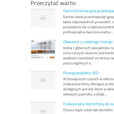
Przeczytać warto:
Karta informacyjna przedsięw
Bardzo wiele przedsięwzięć gosp
także odpowiednich pozwoleń, z
pozwolenia lub urzędowa kontrol
profesjonalnie tworzona karta i...
Okiennice z solidnego metalu
Jedną z głównych specjalności n
Cena naszych okiennic jest bard
wielkości zamówień ze strony n
poszczególnych o...
Poznaj produkty IBD
W dzisiejszych czasach w oblic
znalezienie firmy oferujące prof
dostępnych jest ibd, które w laki
żelowych paznokci, a dzięk...
Funkcjonalne domofony do kup
Chcesz kupić sobie taki domofon