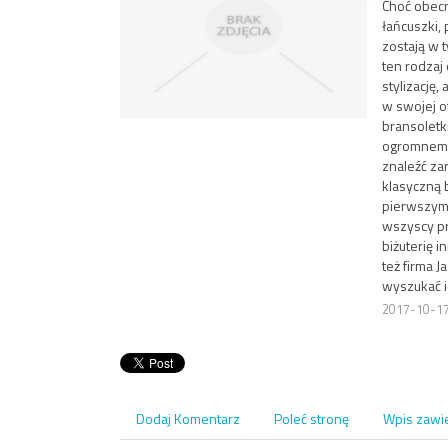
Choć obecn
łańcuszki, 
zostają w t
ten rodzaj
stylizację,
w swojej of
bransoletki
ogromnemu 
znaleźć za
klasyczną 
pierwszym 
wszyscy pr
biżuterię 
też firma J
wyszukać id
2017-10-1
Dodaj Komentarz
Poleć stronę
Wpis zawi