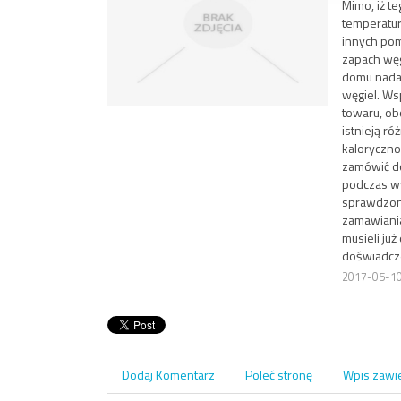
Mimo, iż t
temperatur
innych pom
zapach węg
domu nadal
węgiel. Ws
towaru, obo
istnieją ró
kaloryczno
zamówić do
podczas wy
sprawdzony
zamawiania
musieli ju
doświadcze
2017-05-1
Dodaj Komentarz
Poleć stronę
Wpis zawi