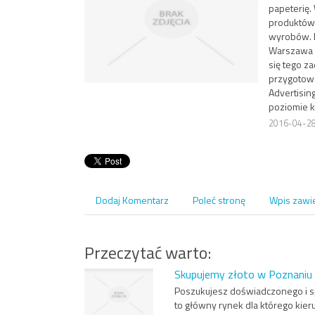
papeterię.
produktów,
wyrobów. D
Warszawa p
się tego z
przygotowa
Advertising
poziomie 
2016-04-2
Dodaj Komentarz
Poleć stronę
Wpis zawi
Przeczytać warto:
Skupujemy złoto w Poznaniu
Poszukujesz doświadczonego i sp
to główny rynek dla którego kier